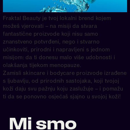
Fraktal Beauty je tvoj lokalni brend kojem
možeš vjerovati – na misiji da stvara
fantastične proizvode koji nisu samo
znanstveno potvrđeni, nego i stvarno
učinkoviti, prirodni i napravljeni s jednom
misijom: da ti donesu malo više udobnosti i
olakšanja tijekom menopauze.
Zamisli skincare i bodycare proizvode izrađene
s ljubavlju, od prirodnih sastojaka, koji tvojoj
koži daju svu pažnju koju zaslužuje – i pomažu
ti da se ponovno osjećaš sjajno u svojoj koži!
Mi smo